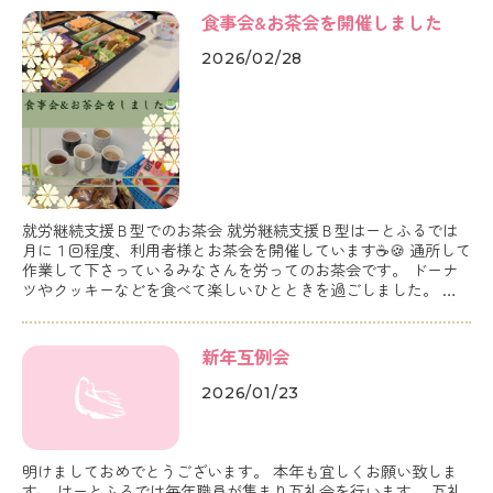
ートでした。 当日は御岳山もき
食事会&お茶会を開催しました
2026/02/28
就労継続支援Ｂ型でのお茶会 就労継続支援Ｂ型はーとふるでは
月に１回程度、利用者様とお茶会を開催しています☕️🍪 通所して
作業して下さっているみなさんを労ってのお茶会です。 ドーナ
ツやクッキーなどを食べて楽しいひとときを過ごしました。 よ
い気分転換になればと思っています☺️☘️ 職員の懇親会を行いま
した いつもはお店で開催する事が多いのですが、今回ははーと
ふるで開催しました☺️
新年互例会
2026/01/23
明けましておめでとうございます。 本年も宜しくお願い致しま
す。 はーとふるでは毎年職員が集まり互礼会を行います。 互礼