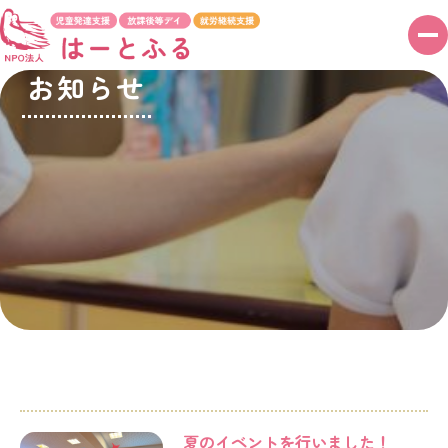
メ
ニ
お知らせ
ュ
ー
ボ
タ
ン
夏のイベントを行いました！