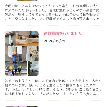
今回のはーとふるはいつもとちょっと違う！！ 音楽療法の先生
に来ていただき行いました。 普段は触れることのない楽器に興
味深々。鳴らしてみてもっと夢中に♪ 曲に合わせて体を動かす
ことも楽しみました。 いい経験ができました😊 #可児市ママ #は
ーとふる #児童発達支援 #療育 #音楽療法
避難訓練を行いました
2026/05/29
初めてのお子さんには、まず室内で避難ハッチを潜るところから
始めています。 狭いところを潜ることに慣れてもらうためで
す。 次に、いざという時に使えるよう、2階から1階に降りること
に挑戦！楽しくなり、 「まだしたい！！」という子も多いんで
す♪ 最後は避難経路と避難場所の確認です。 はーとふるでは、
お子さんに経験してもらえるよう段階を踏んで行なっています。
#可児市 #可児市ママ #放課