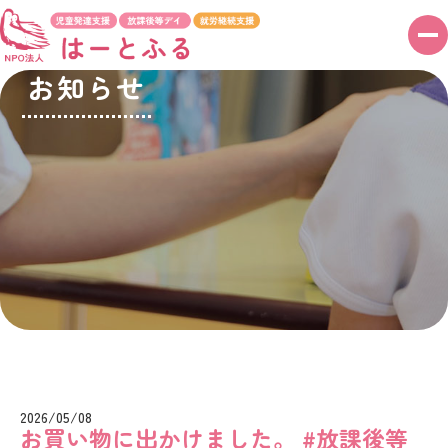
メ
ニ
お知らせ
ュ
ー
ボ
タ
ン
2026/05/08
お買い物に出かけました。 #放課後等